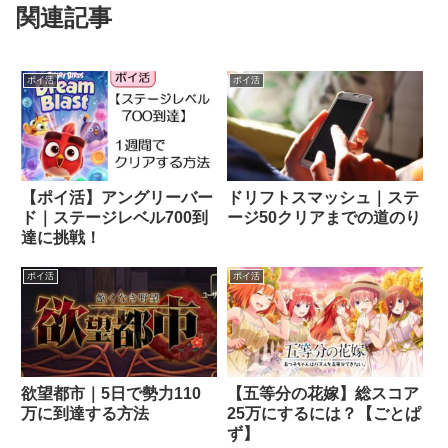
関連記事
ポイ活
ポイ活
【ポイ活】アングリーバー
ドリフトスマッシュ｜ステ
ド｜ステージレベル700到
ージ50クリアまでの道のり
達に挑戦！
ポイ活
ポイ活
欲望都市｜5日で勢力110
【五等分の花嫁】総スコア
万に到達する方法
25万にするには？【ごとぱ
ず】