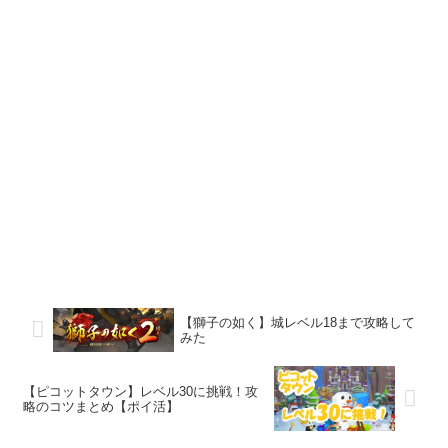
【獅子の如く】城レベル18まで攻略して
みた
【ピコットタウン】レベル30に挑戦！攻
略のコツまとめ【ポイ活】