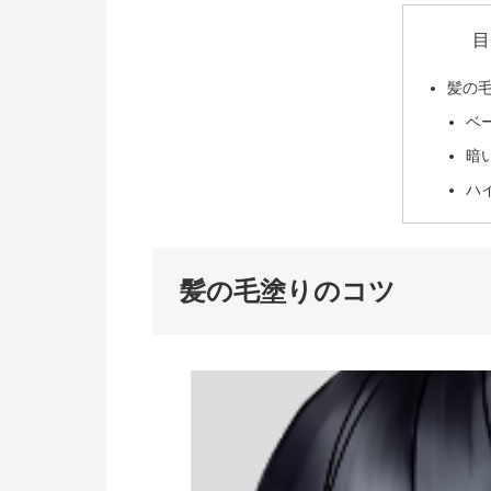
目
髪の
ベ
暗
ハ
髪の毛塗りのコツ