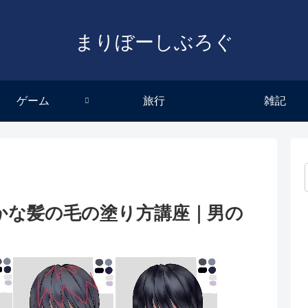
まりぼーしぶろぐ
ゲーム
旅行
雑記
かな髪の毛の塗り方講座｜男の