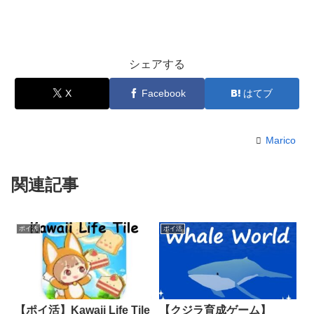
シェアする
X
Facebook
はてブ
Marico
関連記事
ポイ活
ポイ活
【ポイ活】Kawaii Life Tile
【クジラ育成ゲーム】