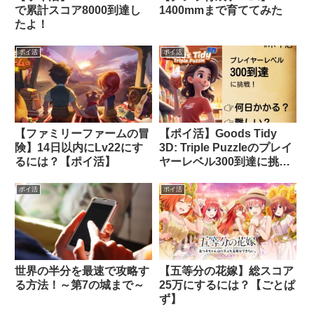
で累計スコア8000到達し
1400mmまで育ててみた
たよ！
ポイ活
ポイ活
【ファミリーファームの冒
【ポイ活】Goods Tidy
険】14日以内にLv22にす
3D: Triple Puzzleのプレイ
るには？【ポイ活】
ヤーレベル300到達に挑戦
してみた！
ポイ活
ポイ活
世界の半分を最速で攻略す
【五等分の花嫁】総スコア
る方法！～第7の城まで～
25万にするには？【ごとぱ
ず】