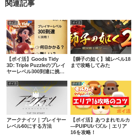
関連記事
ポイ活
ポイ活
【ポイ活】Goods Tidy
【獅子の如く】城レベル18
3D: Triple Puzzleのプレイ
まで攻略してみた
ヤーレベル300到達に挑戦
してみた！
ポイ活
ポイ活
アークナイツ｜プレイヤー
【ポイ活】あつまれモルカ
レベル60にする方法
―PUIPUIパズル｜エリア
16を攻略！