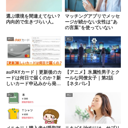
選ぶ環境を間違えてない？
マッチングアプリでメッセ
内向的で生きづらい人。
ージが続かない女性は”あ
の言葉”を使っていない
雑記
雑記
auPAYカード｜更新後のカ
【アニメ】氷属性男子とク
ードは何日で届くのか？新
ールな同僚女子｜第2話
しいカード申込みから発
【ネタバレ】
行・到着まで
雑記
雑記