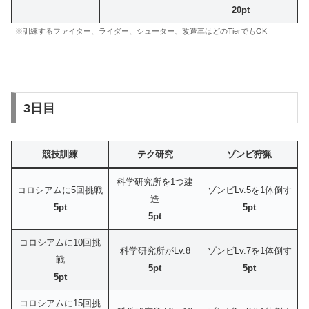
20pt
※訓練するファイター、ライダー、シューター、改造車はどのTierでもOK
3日目
競技訓練
テク研究
ゾンビ狩猟
科学研究所を1つ建
コロシアムに5回挑戦
ゾンビLv.5を1体倒す
造
5pt
5pt
5pt
コロシアムに10回挑
科学研究所がLv.8
ゾンビLv.7を1体倒す
戦
5pt
5pt
5pt
コロシアムに15回挑