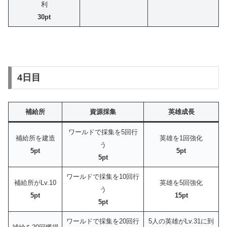
利
30pt
4日目
補給所
資源採集
英雄成長
ワールドで採集を5回行
補給所を建造
英雄を1回強化
う
5pt
5pt
5pt
ワールドで採集を10回行
補給所がLv.10
英雄を5回強化
う
5pt
15pt
5pt
ワールドで採集を20回行
5人の英雄がLv.31に到