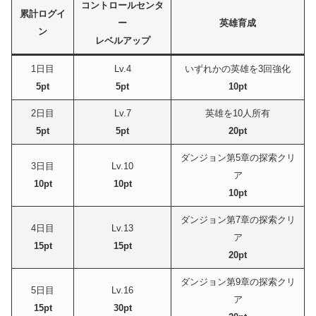
コントロールセンタ
累計ログイ
ー
英雄育成
ン
レベルアップ
1日目
Lv.4
いずれかの英雄を3回強化
5pt
5pt
10pt
2日目
Lv.7
英雄を10人所有
5pt
5pt
20pt
ダンジョン第5章の探索クリ
3日目
Lv.10
ア
10pt
10pt
10pt
ダンジョン第7章の探索クリ
4日目
Lv.13
ア
15pt
15pt
20pt
ダンジョン第9章の探索クリ
5日目
Lv.16
ア
15pt
30pt