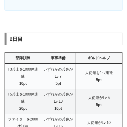
2日目
部隊訓練
軍事準備
ギルドヘルプ
T3兵士を1000体訓
いずれかの兵舎が
大使館を1つ建造
練
Lv.7
5pt
10pt
5pt
T5兵士を1000体訓
いずれかの兵舎が
大使館がLv.5
練
Lv.13
5pt
20pt
10pt
ファイターを2000
いずれかの兵舎が
大使館がLv.10
体訓練
Lv.16