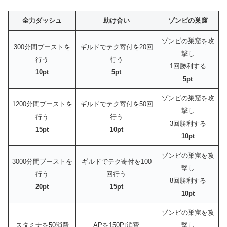
全力ダッシュ
助け合い
ゾンビの巣窟
ゾンビの巣窟を攻
300分間ブーストを
ギルドでテク寄付を20回
撃し
行う
行う
1回勝利する
10pt
5pt
5pt
ゾンビの巣窟を攻
1200分間ブーストを
ギルドでテク寄付を50回
撃し
行う
行う
3回勝利する
15pt
10pt
10pt
ゾンビの巣窟を攻
3000分間ブーストを
ギルドでテク寄付を100
撃し
行う
回行う
8回勝利する
20pt
15pt
10pt
ゾンビの巣窟を攻
スタミナを50消費
APを150Pt消費
撃し