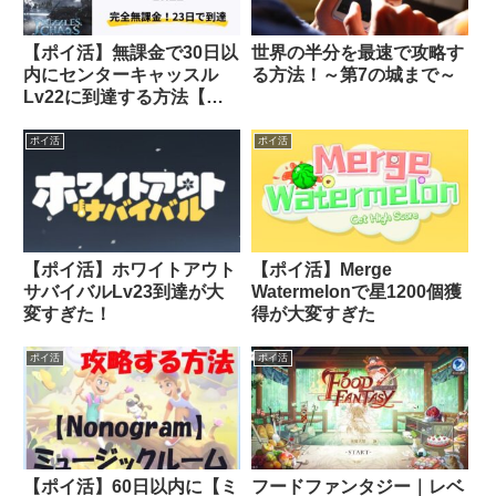
【ポイ活】無課金で30日以
世界の半分を最速で攻略す
内にセンターキャッスル
る方法！～第7の城まで～
Lv22に到達する方法【パ
ズル&カオス】
ポイ活
ポイ活
【ポイ活】ホワイトアウト
【ポイ活】Merge
サバイバルLv23到達が大
Watermelonで星1200個獲
変すぎた！
得が大変すぎた
ポイ活
ポイ活
【ポイ活】60日以内に【ミ
フードファンタジー｜レベ